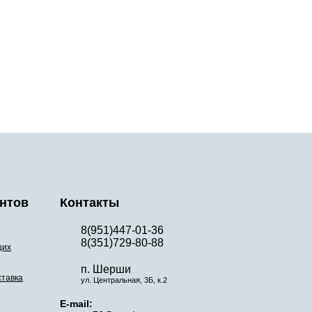
нтов
Контакты
8(951)447-01-36
8(351)729-80-88
щих
п. Шерши
ставка
ул. Центральная, 3Б, к.2
E-mail: