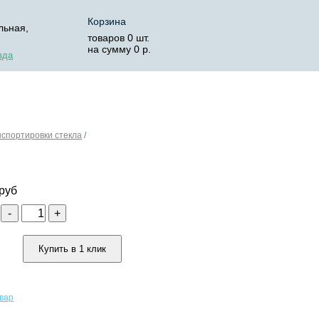
Корзина
льная,
товаров
0
шт.
на сумму
0
р.
зда
ОСТАВКА
КОРЗИНА
нспортировки стекла
/
руб
о
-
+
Купить в 1 клик
овар