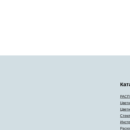
Кат
РАСП
Цветн
Цветн
Стекл
Инстр
Расхо