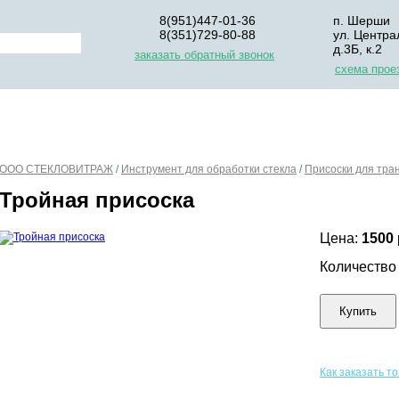
8(951)447-01-36
п. Шерши
8(351)729-80-88
ул. Центра
д.3Б, к.2
заказать обратный звонок
схема прое
НАС
ДЛЯ НАЧИНАЮЩИХ
ОПЛАТА
УПАКОВКА И Д
ООО СТЕКЛОВИТРАЖ
/
Инструмент для обработки стекла
/
Присоски для тра
Тройная присоска
Цена:
1500
Количеств
Купить
Как заказать т