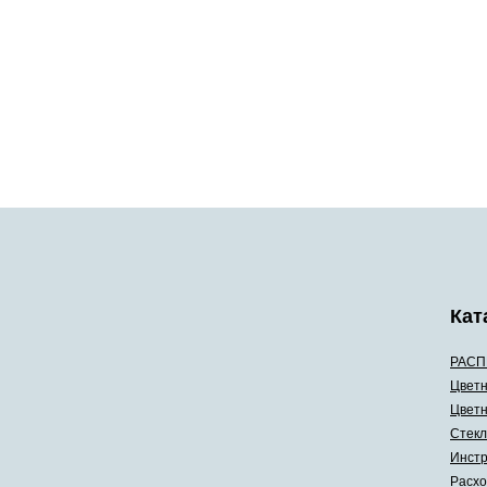
Кат
РАСП
Цветн
Цветн
Стекл
Инстр
Расхо