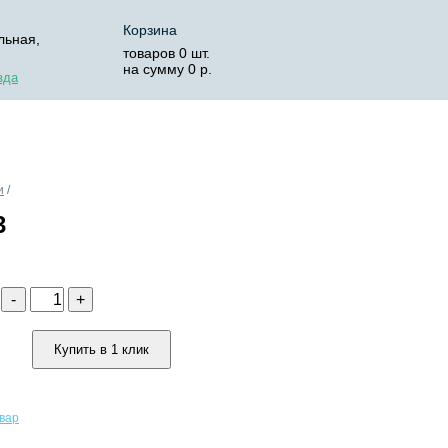
Корзина
льная,
товаров
0
шт.
на сумму
0
р.
зда
ОСТАВКА
КОРЗИНА
и
/
3
о
-
+
Купить в 1 клик
овар