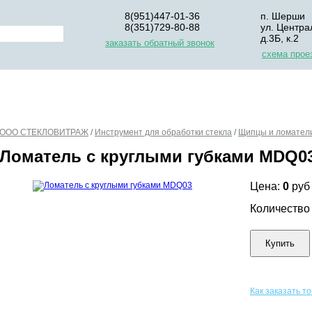
8(951)447-01-36
п. Шерши
8(351)729-80-88
ул. Центра
д.3Б, к.2
заказать обратный звонок
схема прое
НАС
ДЛЯ НАЧИНАЮЩИХ
ОПЛАТА
УПАКОВКА И Д
ООО СТЕКЛОВИТРАЖ
/
Инструмент для обработки стекла
/
Щипцы и ломател
Ломатель с круглыми губками MDQ0
Цена:
0
руб
Количеств
Купить
Как заказать т