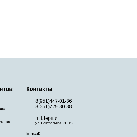
нтов
Контакты
8(951)447-01-36
8(351)729-80-88
щих
п. Шерши
ставка
ул. Центральная, 3Б, к.2
E-mail: