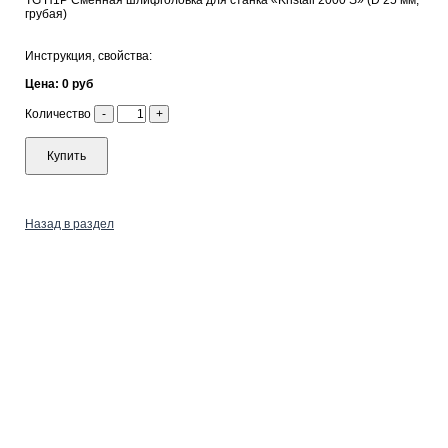
TG H1Р Сменная шлифголовка для станка «Kristall 2000 S» (D 25 мм,
грубая)
Инструкция, свойства:
Цена: 0 руб
Количество
-
+
Купить
Назад в раздел