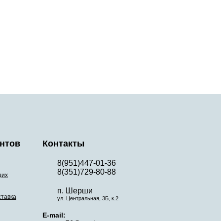
нтов
Контакты
8(951)447-01-36
8(351)729-80-88
щих
п. Шерши
ставка
ул. Центральная, 3Б, к.2
E-mail: