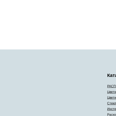
Кат
РАСП
Цветн
Цветн
Стекл
Инстр
Расхо