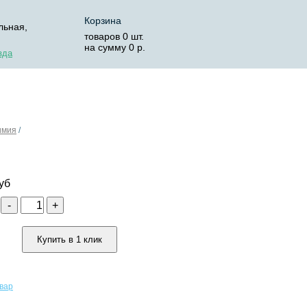
Корзина
льная,
товаров
0
шт.
на сумму
0
р.
зда
ОСТАВКА
КОРЗИНА
имия
/
уб
о
-
+
Купить в 1 клик
овар