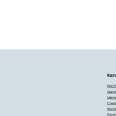
Кат
РАСП
Цветн
Цветн
Стекл
Инстр
Расхо