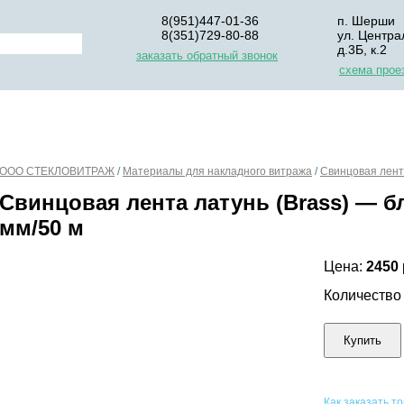
8(951)447-01-36
п. Шерши
8(351)729-80-88
ул. Центра
д.3Б, к.2
заказать обратный звонок
схема прое
НАС
ДЛЯ НАЧИНАЮЩИХ
ОПЛАТА
УПАКОВКА И Д
ООО СТЕКЛОВИТРАЖ
/
Материалы для накладного витража
/
Свинцовая лен
Свинцовая лента латунь (Brass) — б
мм/50 м
Цена:
2450
Количеств
Купить
Как заказать т