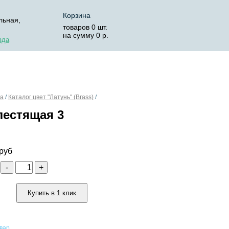
Корзина
льная,
товаров
0
шт.
на сумму
0
р.
зда
ОСТАВКА
КОРЗИНА
та
/
Каталог цвет "Латунь" (Brass)
/
лестящая 3
руб
о
-
+
Купить в 1 клик
овар