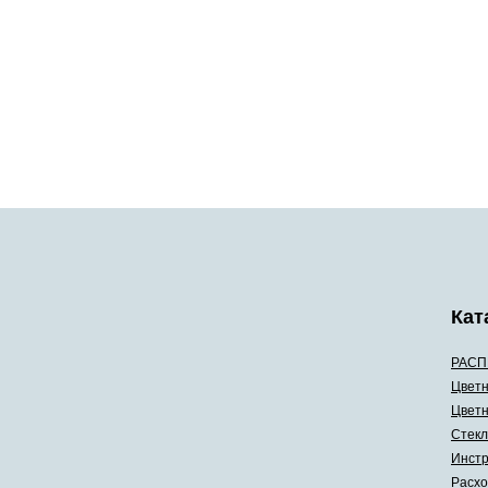
Кат
РАСП
Цветн
Цветн
Стекл
Инстр
Расхо