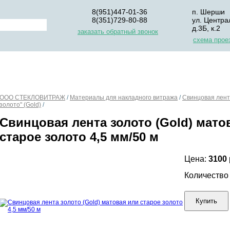
8(951)447-01-36
п. Шерши
8(351)729-80-88
ул. Центра
д.3Б, к.2
заказать обратный звонок
схема прое
НАС
ДЛЯ НАЧИНАЮЩИХ
ОПЛАТА
УПАКОВКА И Д
ООО СТЕКЛОВИТРАЖ
/
Материалы для накладного витража
/
Свинцовая лен
золото" (Gold)
/
Свинцовая лента золото (Gold) мато
старое золото 4,5 мм/50 м
Цена:
3100
Количеств
Купить