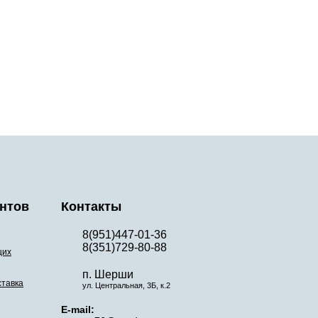
нтов
Контакты
8(951)447-01-36
8(351)729-80-88
щих
п. Шерши
ставка
ул. Центральная, 3Б, к.2
E-mail: