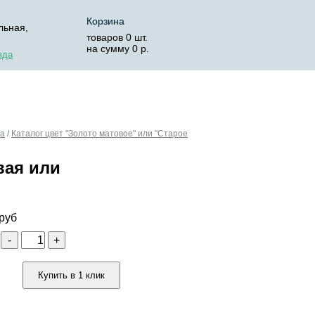
Корзина
льная,
товаров
0
шт.
на сумму
0
р.
зда
ОСТАВКА
КОРЗИНА
та
/
Каталог цвет "Золото матовое" или "Старое
вая или
руб
о
-
+
Купить в 1 клик