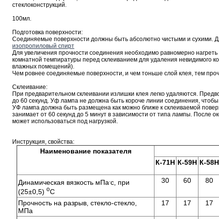
стеклоконструкций.
100мл.
Подготовка поверхности:
Соединяемые поверхности должны быть абсолютно чистыми и сухими. Д
изопропиловый спирт
Для увеличения прочности соединения необходимо равномерно нагреть
комнатной темпиратуры перед склеиванием для удаления невидимого ко
влажных помещений).
Чем ровнее соединяемые поверхности, и чем тоньше слой клея, тем про
Склеивание:
При предварительном склеивании излишки клея легко удаляются. Предв
до 60 секунд. Уф лампа не должна быть короче линии соединения, чтоб
УФ лампа должна быть размещена как можно ближе к склеиваемой повер
занимает от 60 секунд до 5 минут в зависимости от типа лампы. После 
может использоваться под нагрузкой.
Инструкция, свойства:
Наименование показателя
К-71Н
К-59Н
К-58Н
.
30
60
80
Динамическая вязкость мПа
с, при
о
(25±0,5)
С
Прочность на разрыв, стекло-стекло,
17
17
17
МПа