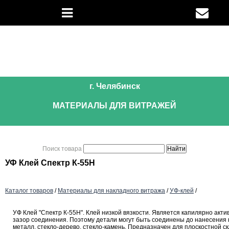
г. Челябинск
МАТЕРИАЛЫ ДЛЯ ВИТРАЖЕЙ
Поиск товара
УФ Клей Спектр К-55Н
Каталог товаров
/
Материалы для накладного витража
/
УФ-клей
/
УФ Клей "Спектр К-55Н". Клей низкой вязкости. Является капилярно акти
зазор соединения. Поэтому детали могут быть соединены до нанесения к
металл, стекло-дерево, стекло-камень. Предназначен для плоскостной ск