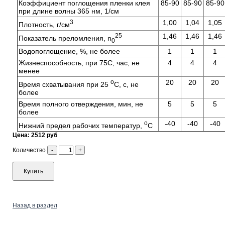
Коэффициент поглощения пленки клея
85-90
85-90
85-90
при длине волны 365 нм, 1/см
3
1,00
1,04
1,05
Плотность, г/см
25
1,46
1,46
1,46
Показатель преломления, n
0
Водопоглощение, %, не более
1
1
1
Жизнеспособность, при 75С, час, не
4
4
4
менее
о
20
20
20
Время схватывания при 25
С, с, не
более
Время полного отверждения, мин, не
5
5
5
более
о
-40
-40
-40
Нижний предел рабочих температур,
С
Цена: 2512 руб
Количество
-
+
Купить
Назад в раздел