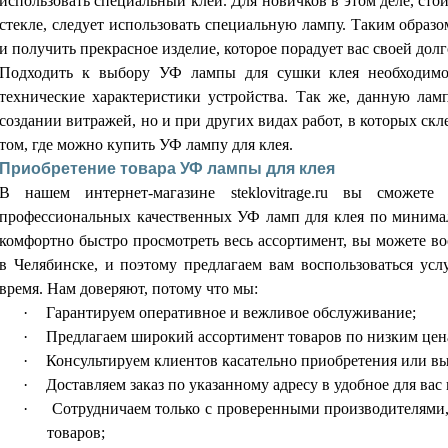
использовать специальный клей. Для новичков в этом деле, стои
стекле, следует использовать специальную лампу. Таким образ
и получить прекрасное изделие, которое порадует вас своей дол
Подходить к выбору УФ лампы для сушки клея необходимо
технические характеристики устройства. Так же, данную лам
создании витражей, но и при других видах работ, в которых скл
том, где можно купить УФ лампу для клея.
Приобретение товара УФ лампы для клея
В нашем интернет-магазине
steklovitrage
.
ru
вы сможете о
профессиональных качественных УФ ламп для клея по минимал
комфортно быстро просмотреть весь ассортимент, вы можете во
в Челябинске, и поэтому предлагаем вам воспользоваться усл
время. Нам доверяют, потому что мы:
·
Гарантируем оперативное и вежливое обслуживание;
·
Предлагаем широкий ассортимент товаров по низким цен
·
Консультируем клиентов касательно приобретения или вы
·
Доставляем заказ по указанному адресу в удобное для вас 
·
Сотрудничаем только с проверенными производителями, 
товаров;