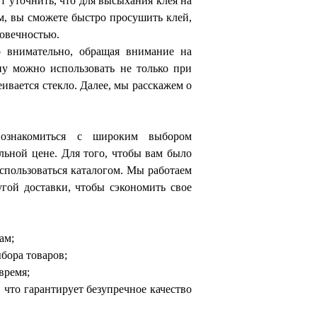
т уточнить, что для высыхания клея на
ом, вы сможете быстро просушить клей,
говечностью.
 внимательно, обращая внимание на
пу можно использовать не только при
еивается стекло. Далее, мы расскажем о
знакомиться с широким выбором
ьной цене. Для того, чтобы вам было
спользоваться каталогом. Мы работаем
угой доставки, чтобы сэкономить свое
ам;
бора товаров;
время;
что гарантирует безупречное качество