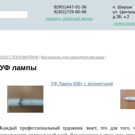
8(951)447-01-36
п. Шерши
8(351)729-80-88
ул. Центра
д.3Б, к.2
заказать обратный звонок
схема прое
НАС
ДЛЯ НАЧИНАЮЩИХ
ОПЛАТА
УПАКОВКА И Д
ООО СТЕКЛОВИТРАЖ
/
Материалы для накладного витража
/
УФ лампы
УФ Лампа 40Вт с фурнитурой
Каждый профессиональный художник знает, что для того, 