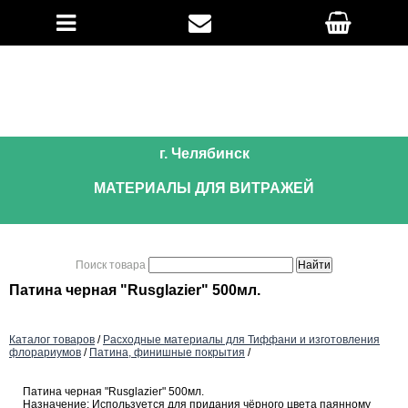
г. Челябинск
МАТЕРИАЛЫ ДЛЯ ВИТРАЖЕЙ
Поиск товара
Патина черная "Rusglazier" 500мл.
Каталог товаров
/
Расходные материалы для Тиффани и изготовления
флорариумов
/
Патина, финишные покрытия
/
Патина черная "Rusglazier" 500мл.
Назначение: Используется для придания чёрного цвета паянному