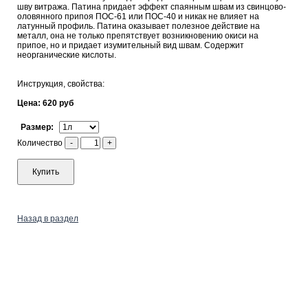
шву витража. Патина придает эффект спаянным швам из свинцово-
оловянного припоя ПОС-61 или ПОС-40 и никак не влияет на
латунный профиль. Патина оказывает полезное действие на
металл, она не только препятствует возникновению окиси на
припое, но и придает изумительный вид швам. Содержит
неорганические кислоты.
Инструкция, свойства:
Цена: 620 руб
Размер:
Количество
-
+
Купить
Назад в раздел