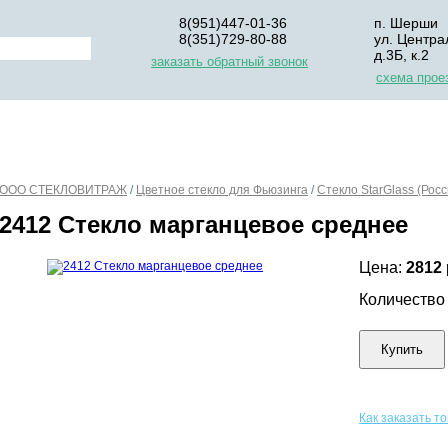
8(951)447-01-36
п. Шерши
8(351)729-80-88
ул. Центра
д.3Б, к.2
заказать обратный звонок
схема прое
НАС
ДЛЯ НАЧИНАЮЩИХ
ОПЛАТА
УПАКОВКА И Д
ООО СТЕКЛОВИТРАЖ
/
Цветное стекло для Фьюзинга
/
Стекло StarGlass (Росс
2412 Стекло марганцевое среднее
Цена:
2812
Количеств
Купить
Как заказать т