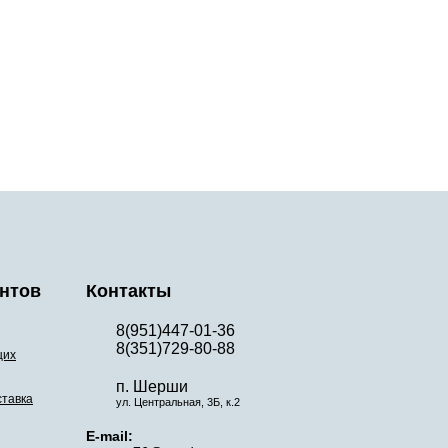
нтов
Контакты
8(951)447-01-36
8(351)729-80-88
щих
п. Шерши
ставка
ул. Центральная, 3Б, к.2
E-mail: