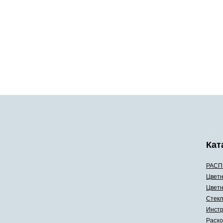
Кат
РАСП
Цветн
Цветн
Стекл
Инстр
Расхо