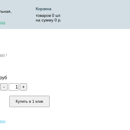
Корзина
льная,
товаров
0
шт.
на сумму
0
р.
зда
ОСТАВКА
КОРЗИНА
ия)
/
руб
о
-
+
Купить в 1 клик
овар