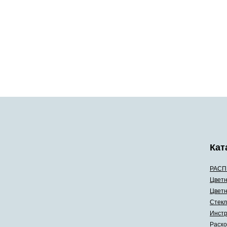
Кат
РАСП
Цветн
Цветн
Стекл
Инстр
Расхо