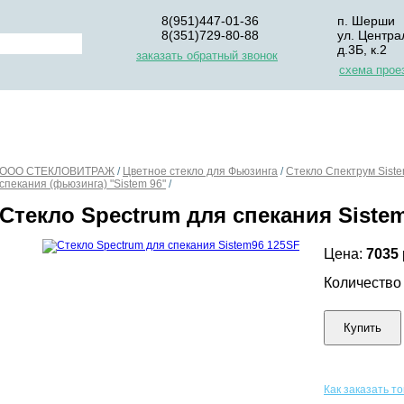
8(951)447-01-36
п. Шерши
8(351)729-80-88
ул. Центра
д.3Б, к.2
заказать обратный звонок
схема прое
НАС
ДЛЯ НАЧИНАЮЩИХ
ОПЛАТА
УПАКОВКА И Д
ООО СТЕКЛОВИТРАЖ
/
Цветное стекло для Фьюзинга
/
Стекло Спектрум Sist
спекания (фьюзинга) "Sistem 96"
/
Стекло Spectrum для спекания Siste
Цена:
7035
Количеств
Купить
Как заказать т