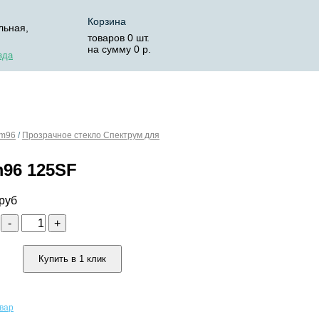
Корзина
льная,
товаров
0
шт.
на сумму
0
р.
зда
ОСТАВКА
КОРЗИНА
em96
/
Прозрачное стекло Спектрум для
m96 125SF
руб
о
-
+
Купить в 1 клик
овар