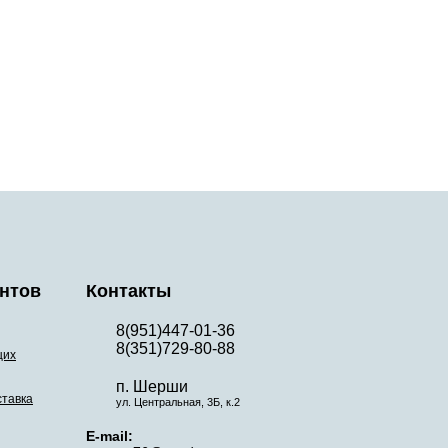
нтов
Контакты
8(951)447-01-36
8(351)729-80-88
щих
п. Шерши
ставка
ул. Центральная, 3Б, к.2
E-mail: