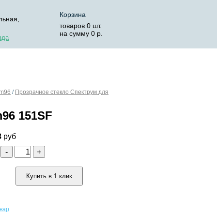
Корзина
льная,
товаров
0
шт.
на сумму
0
р.
зда
ОСТАВКА
КОРЗИНА
em96
/
Прозрачное стекло Спектрум для
m96 151SF
3
руб
о
-
+
Купить в 1 клик
овар