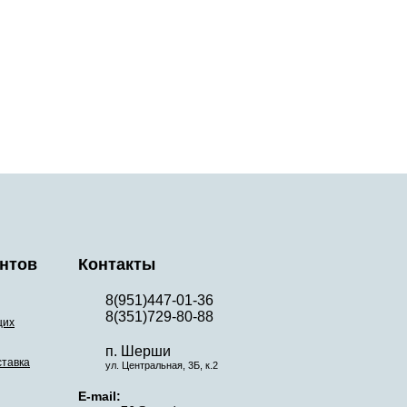
нтов
Контакты
8(951)447-01-36
8(351)729-80-88
щих
п. Шерши
ставка
ул. Центральная, 3Б, к.2
E-mail: