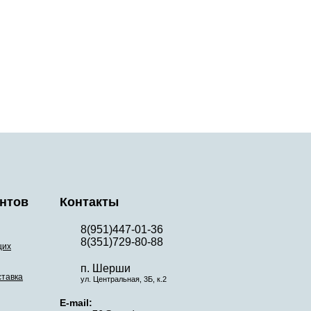
нтов
Контакты
8(951)447-01-36
8(351)729-80-88
щих
п. Шерши
ставка
ул. Центральная, 3Б, к.2
E-mail: