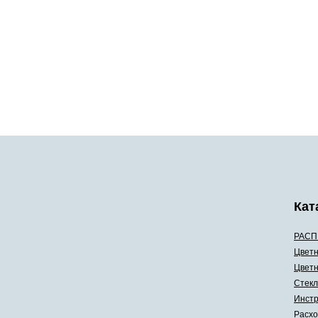
Кат
РАСП
Цветн
Цветн
Стекл
Инстр
Расхо