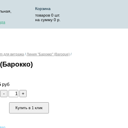
Корзина
льная,
товаров
0
шт.
на сумму
0
р.
зда
ОСТАВКА
КОРЗИНА
um для витража
/
Линия "Барокко" (Baroque)
/
(Барокко)
5
руб
о
-
+
Купить в 1 клик
овар