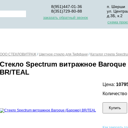
8(951)447-01-36
п. Шерши
8(351)729-80-88
ул. Центра
д.3Б, к.2
заказать обратный звонок
схема прое
НАС
ДЛЯ НАЧИНАЮЩИХ
ОПЛАТА
УПАКОВКА И Д
ООО СТЕКЛОВИТРАЖ
/
Цветное стекло для Тиффани
/
Каталог стекла Spectr
Стекло Spectrum витражное Baroque 
BR/TEAL
Цена:
1079
Количеств
Купить
Как заказать т