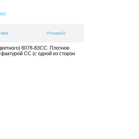
овар
тавка
Отзывы(0)
 цветного) 6076-83СС. Плотное
 фактурой СС (с одной из сторон