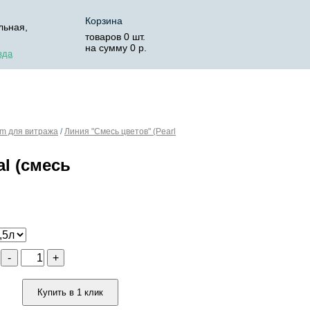
Корзина
льная,
товаров
0
шт.
на сумму
0
р.
зда
ОСТАВКА
КОРЗИНА
um для витража
/
Линия "Смесь цветов" (Pearl
l (смесь
о
-
+
Купить в 1 клик