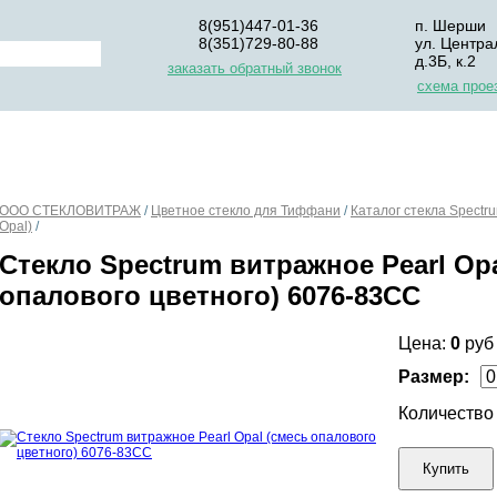
8(951)447-01-36
п. Шерши
8(351)729-80-88
ул. Центра
д.3Б, к.2
заказать обратный звонок
схема прое
НАС
ДЛЯ НАЧИНАЮЩИХ
ОПЛАТА
УПАКОВКА И Д
ООО СТЕКЛОВИТРАЖ
/
Цветное стекло для Тиффани
/
Каталог стекла Spectr
Opal)
/
Стекло Spectrum витражное Pearl Opa
опалового цветного) 6076-83СС
Цена:
0
руб
Размер:
Количеств
Купить