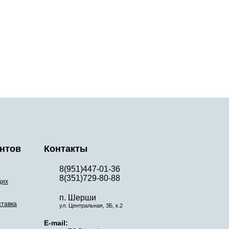
нтов
Контакты
8(951)447-01-36
8(351)729-80-88
щих
п. Шерши
ставка
ул. Центральная, 3Б, к.2
E-mail: