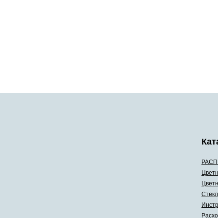
Кат
РАСП
Цветн
Цветн
Стекл
Инстр
Расхо