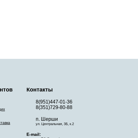
нтов
Контакты
8(951)447-01-36
8(351)729-80-88
щих
п. Шерши
ставка
ул. Центральная, 3Б, к.2
E-mail: