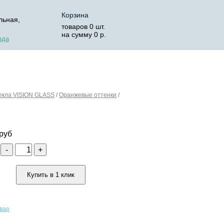
Корзина
льная,
товаров
0
шт.
на сумму
0
р.
зда
ОСТАВКА
КОРЗИНА
текла VISION GLASS
/
Оранжевые оттенки
/
руб
о
-
+
Купить в 1 клик
овар