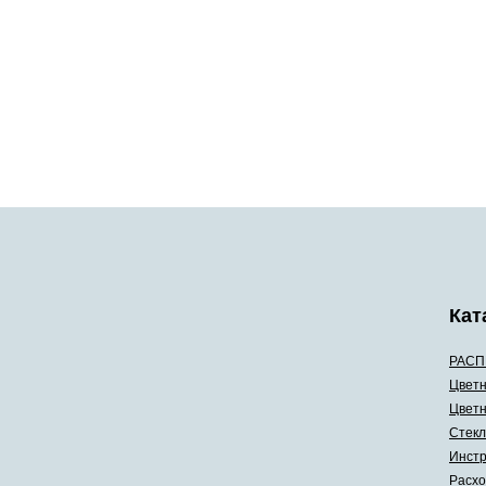
Кат
РАСП
Цветн
Цветн
Стекл
Инстр
Расхо