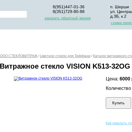
8(951)447-01-36
п. Шерши
8(351)729-80-88
ул. Центра
д.3Б, к.2
заказать обратный звонок
схема прое
НАС
ДЛЯ НАЧИНАЮЩИХ
ОПЛАТА
УПАКОВКА И Д
ООО СТЕКЛОВИТРАЖ
/
Цветное стекло для Тиффани
/
Каталог витражного с
Витражное cтекло VISION K513-32OG
Цена:
6000
Количеств
Купить
Как заказать т