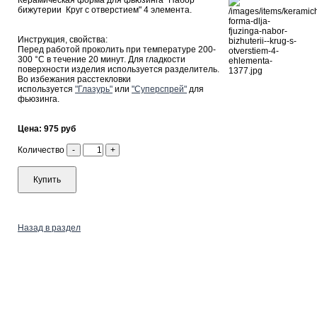
Керамическая форма для фьюзинга "Набор
бижутерии Круг с отверстием" 4 элемента.
Инструкция, свойства:
Перед работой проколить при температуре 200-
300 °С в течение 20 минут. Для гладкости
поверхности изделия используется разделитель.
Во избежания расстекловки
используется
"Глазурь"
или
"Суперспрей"
для
фьюзинга.
Цена: 975 руб
Количество
-
+
Купить
Назад в раздел