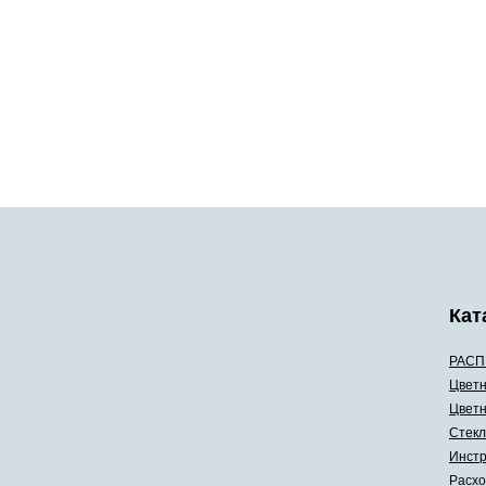
Кат
РАСП
Цветн
Цветн
Стекл
Инстр
Расхо