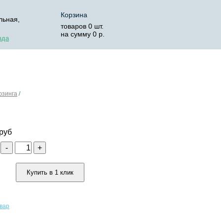
Корзина
льная,
товаров
0
шт.
на сумму
0
р.
зда
ОСТАВКА
КОРЗИНА
юзинга
/
руб
о
-
+
Купить в 1 клик
овар