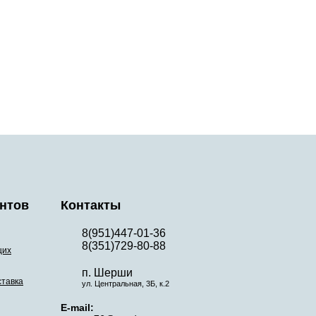
нтов
Контакты
8(951)447-01-36
8(351)729-80-88
щих
п. Шерши
ставка
ул. Центральная, 3Б, к.2
E-mail: