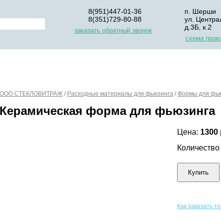
8(951)447-01-36
п. Шерши
8(351)729-80-88
ул. Центра
д.3Б, к.2
заказать обратный звонок
схема прое
НАС
ДЛЯ НАЧИНАЮЩИХ
ОПЛАТА
УПАКОВКА И Д
ООО СТЕКЛОВИТРАЖ
/
Расходные материалы для фьюзинга
/
Формы для фь
Керамическая форма для фьюзинга
Цена:
1300
Количеств
Купить
Как заказать т