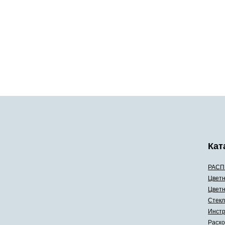
Кат
РАСП
Цветн
Цветн
Стекл
Инстр
Расхо