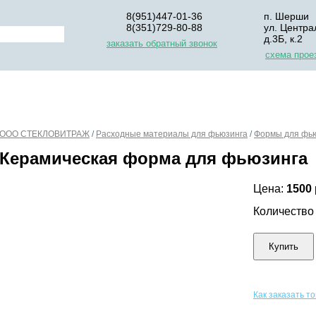
8(951)447-01-36
п. Шерши
8(351)729-80-88
ул. Центра
д.3Б, к.2
заказать обратный звонок
схема прое
НАС
ДЛЯ НАЧИНАЮЩИХ
ОПЛАТА
УПАКОВКА И Д
ООО СТЕКЛОВИТРАЖ
/
Расходные материалы для фьюзинга
/
Формы для фь
Керамическая форма для фьюзинга
Цена:
1500
Количеств
Купить
Как заказать т