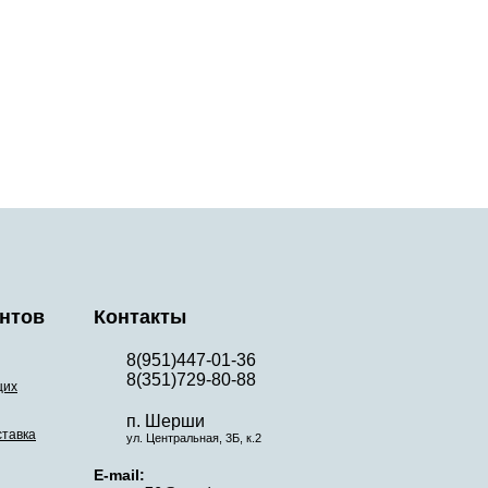
нтов
Контакты
8(951)447-01-36
8(351)729-80-88
щих
п. Шерши
ставка
ул. Центральная, 3Б, к.2
E-mail: