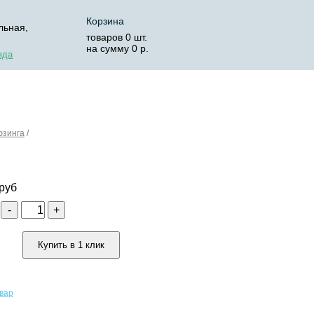
Корзина
льная,
товаров
0
шт.
на сумму
0
р.
зда
ОСТАВКА
КОРЗИНА
юзинга
/
руб
о
-
+
Купить в 1 клик
овар