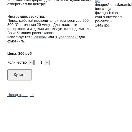
Керамическая форма для фьюзинга "Кулон овал с
отверстием по центру"
Инструкция, свойства:
Перед работой проколить при температуре 200-
300 °С в течение 20 минут. Для гладкости
поверхности изделия используется разделитель.
Во избежания расстекловки
используется
"Глазурь"
или
"Суперспрей"
для
фьюзинга.
Цена: 300 руб
Количество
-
+
Купить
Назад в раздел