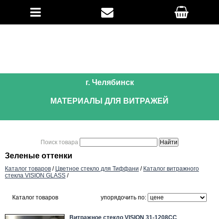
г. Челябинск
МАТЕРИАЛЫ ДЛЯ ВИТРАЖЕЙ
Поиск товара
Зеленые оттенки
Каталог товаров
/
Цветное стекло для Тиффани
/
Каталог витражного
стекла VISION GLASS
/
Каталог товаров
упорядочить по:
Витражное стекло VISION 31-1208СС